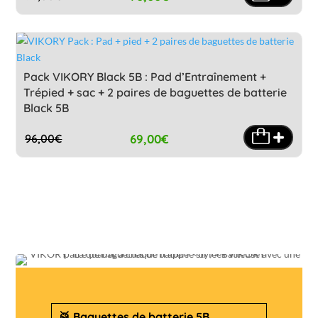
Le
Le
prix
prix
initial
actuel
était :
est :
78,00€.
70,00€.
Pack VIKORY Black 5B : Pad d’Entraînement +
Trépied + sac + 2 paires de baguettes de batterie
Black 5B
69,00
€
96,00
€
Le
Le
prix
prix
initial
actuel
était :
est :
96,00€.
69,00€.
🥁 Baguettes de batterie 5B