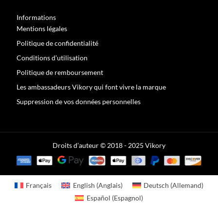
Informations
Mentions légales
Politique de confidentialité
Conditions d’utilisation
Politique de remboursement
Les ambassadeurs Vikory qui font vivre la marque
Suppression de vos données personnelles
Optimized by Seraphinite Accelerator
Turns on site high speed to be attractive for people and search engines.
Droits d’auteur © 2018 - 2025 Vikory
Français
English
(
Anglais
)
Deutsch
(
Allemand
)
Español
(
Espagnol
)