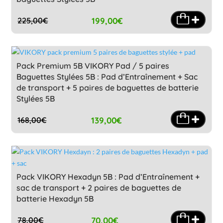
199,00
€
225,00
€
Le
Le
prix
prix
initial
actuel
était :
est :
Pack Premium 5B VIKORY Pad / 5 paires
225,00€.
199,00€.
Baguettes Stylées 5B : Pad d’Entraînement + Sac
de transport + 5 paires de baguettes de batterie
Stylées 5B
139,00
€
168,00
€
Le
Le
prix
prix
initial
actuel
était :
est :
168,00€.
139,00€.
Pack VIKORY Hexadyn 5B : Pad d’Entraînement +
sac de transport + 2 paires de baguettes de
batterie Hexadyn 5B
70,00
€
78,00
€