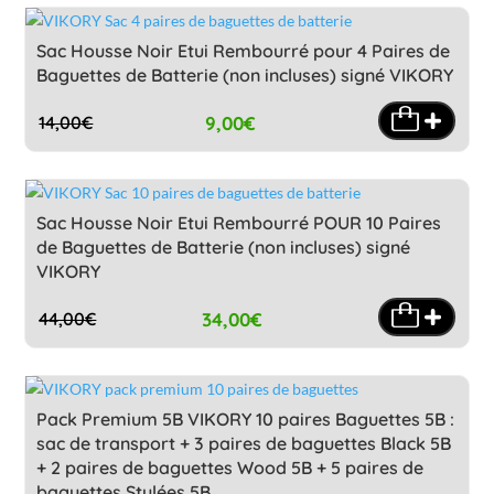
Sac Housse Noir Etui Rembourré pour 4 Paires de
Baguettes de Batterie (non incluses) signé VIKORY
9,00
€
14,00
€
Le
Le
prix
prix
initial
actuel
était :
est :
Sac Housse Noir Etui Rembourré POUR 10 Paires
14,00€.
9,00€.
de Baguettes de Batterie (non incluses) signé
VIKORY
34,00
€
44,00
€
Le
Le
prix
prix
initial
actuel
était :
est :
Pack Premium 5B VIKORY 10 paires Baguettes 5B :
44,00€.
34,00€.
sac de transport + 3 paires de baguettes Black 5B
+ 2 paires de baguettes Wood 5B + 5 paires de
baguettes Stylées 5B