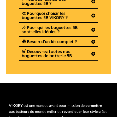
baguettes 5B ?
🎨 Pourquoi choisir les
baguettes 5B VIKORY ?
🎶 Pour qui les baguettes 5B
sont-elles idéales ?
🎁 Besoin d’un kit complet ?
🛒 Découvrez toutes nos
baguettes de batterie 5B
VIKORY
est une marque ayant pour mission de
permettre
aux batteurs
du monde entier de
revendiquer leur style
grâce