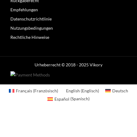
Rückgaberecht
Empfehlungen
Datenschutzrichtlinie
Nutzungsbedingungen
Rechtliche Hinweise
Optimized by Seraphinite Accelerator
Turns on site high speed to be attractive for people and search engines.
Urheberrecht © 2018 - 2025 Vikory
Français
(
Französisch
)
English
(
Englisch
)
Deutsch
Español
(
Spanisch
)