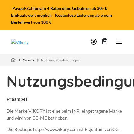
Paypal-Zahlung in 4 Raten ohne Gebühren ab 30,- €
Einkaufswert möglich
Kostenlose Lieferung ab einem
Bestellwert von 100 €
account_circle
home
keyboard_arrow_right
keyboard_arrow_right
Gesetz
Nutzungsbedingungen
Nutzungsbeding
Präambel
Die Marke VIKORY ist eine beim INPI eingetragene Marke
und wird von CG-MC betrieben.
Die Boutique http://www.vikory.com ist Eigentum von CG-