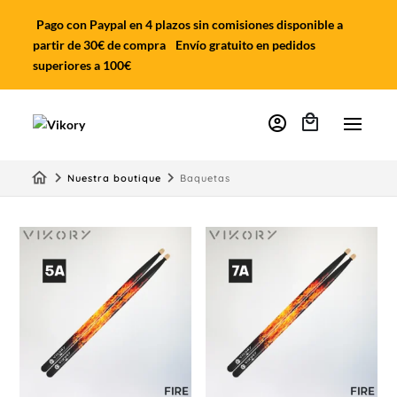
Pago con Paypal en 4 plazos sin comisiones disponible a
partir de 30€ de compra
Envío gratuito en pedidos
superiores a 100€
account_circle
home
keyboard_arrow_right
keyboard_arrow_right
Nuestra boutique
Baquetas