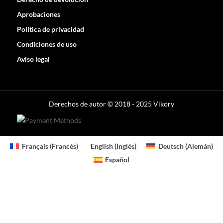
Aprobaciones
Política de privacidad
Condiciones de uso
Aviso legal
Optimized by Seraphinite Accelerator
Turns on site high speed to be attractive for people and search engines.
Derechos de autor © 2018 - 2025 Vikory
Français
(
Francés
)
English
(
Inglés
)
Deutsch
(
Alemán
)
Español