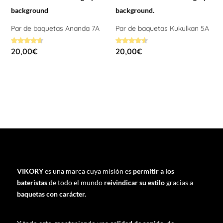
Par de baquetas Ananda 7A
Par de baquetas Kukulkan 5A
Valorado
Valorado
20,00
€
20,00
€
con
con
4.58
4.58
de 5
de 5
VIKORY
es una marca cuya misión es
permitir a los
bateristas
de todo el mundo
reivindicar su estilo
gracias a
baquetas con carácter.