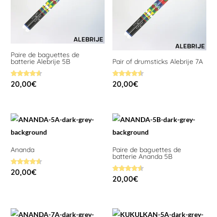
Paire de baguettes de
batterie Alebrije 5B
Pair of drumsticks Alebrije 7A
Valorado
Valorado
20,00
€
20,00
€
con
con
4.58
4.58
de 5
de 5
Ananda
Paire de baguettes de
batterie Ananda 5B
Valorado
20,00
€
con
Valorado
20,00
€
4.59
con
de 5
4.58
de 5