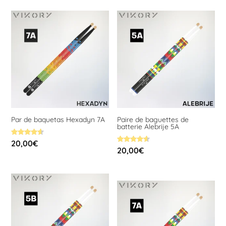
Par de baquetas Hexadyn 7A
Paire de baguettes de
batterie Alebrije 5A
Valorado
20,00
€
con
Valorado
20,00
€
4.58
con
de 5
4.59
de 5