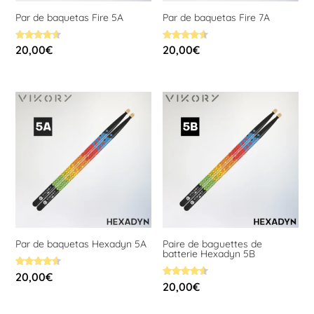
Par de baquetas Fire 5A
Par de baquetas Fire 7A
Valorado
Valorado
20,00
€
20,00
€
con
con
4.60
4.58
de 5
de 5
Par de baquetas Hexadyn 5A
Paire de baguettes de
batterie Hexadyn 5B
Valorado
20,00
€
con
Valorado
20,00
€
4.58
con
de 5
4.58
de 5