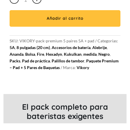
5A
VIKORY
Pad
Añadir al carrito
/
5
pares
SKU:
VIKORY-pack-premium 5 paires 5A + pad
Categorías:
de
5A
,
8 pulgadas (20 cm)
,
Accesorios de batería
,
Alebrije
,
5A
Ananda
,
Bolsa
,
Fire
,
Hexadyn
,
Kukulkan
,
medida
,
Negro
,
Stylish
Packs
,
Pad de práctica
,
Palillos de tambor
,
Paquete Premium
Drumsticks
– Pad + 5 Pares de Baquetas
Marca:
Vikory
pack:
Almohadilla
de
práctica
+
Bolsa
El pack completo para
de
bateristas exigentes
transporte
+
5