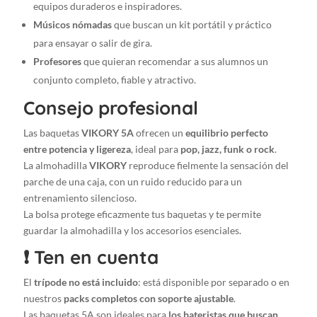
equipos duraderos e inspiradores.
de
Músicos nómadas
que buscan un kit portátil y práctico
práctica
para ensayar o salir de gira.
+
Bolsa
Profesores
que quieran recomendar a sus alumnos un
de
conjunto completo, fiable y atractivo.
transporte
Consejo profesional
+
5
Las baquetas
VIKORY 5A
ofrecen un
equilibrio perfecto
pares
entre potencia y ligereza
, ideal para
pop, jazz, funk o rock
.
de
La almohadilla
VIKORY
reproduce fielmente la sensación del
5A
parche de una caja, con un ruido reducido para un
Stylish
entrenamiento silencioso.
Drumsticks
La bolsa protege eficazmente tus baquetas y te permite
cantidad
guardar la almohadilla y los accesorios esenciales.
❗ Ten en cuenta
El
trípode no está incluido
: está disponible por separado o en
nuestros
packs completos con soporte ajustable
.
Las baquetas 5A son ideales para
los bateristas que buscan