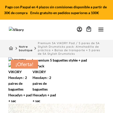
Pago con Paypal en 4 plazos sin comisiones disponible a partir de
30€ de compra
Envío gratuito en pedidos superiores a 100€
account_circle
Premium 5A VIKORY Pad / 5 pares de 5A
Notre
Stylish Drumsticks pack: Almohadilla de
home
keyboard_arrow_right
keyboard_arrow_right
boutique
práctica + Bolsa de transporte + 5 pares
de 5A Stylish Drumsticks
¡Oferta!