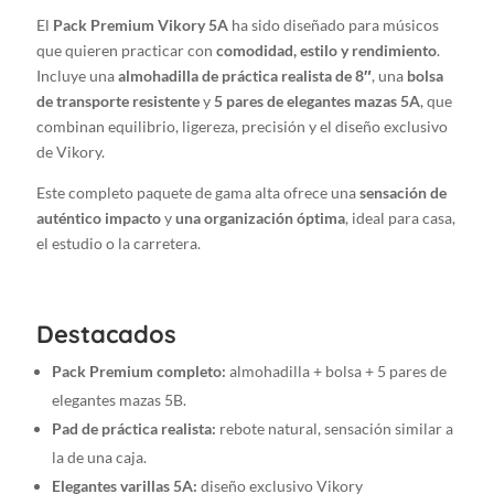
pares
El
Pack Premium Vikory 5A
ha sido diseñado para músicos
de
que quieren practicar con
comodidad, estilo y rendimiento
.
5A
Incluye una
almohadilla de práctica realista de 8″
, una
bolsa
Stylish
de transporte resistente
y
5 pares de elegantes mazas 5A
, que
Drumsticks
combinan equilibrio, ligereza, precisión y el diseño exclusivo
cantidad
de Vikory.
Este completo paquete de gama alta ofrece una
sensación de
auténtico impacto
y
una organización óptima
, ideal para casa,
el estudio o la carretera.
Destacados
Pack Premium completo:
almohadilla + bolsa + 5 pares de
elegantes mazas 5B.
Pad de práctica realista:
rebote natural, sensación similar a
la de una caja.
Elegantes varillas 5A:
diseño exclusivo Vikory