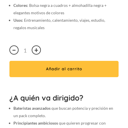
Colores:
Bolsa negra a cuadros + almohadilla negra +
elegantes motivos de colores
Usos:
Entrenamiento, calentamiento, viajes, estudio,
regalos musicales
Premium
−
+
5A
VIKORY
Pad
Añadir al carrito
/
5
pares
de
¿A quién va dirigido?
5A
Stylish
Bateristas avanzados
que buscan potencia y precisión en
Drumsticks
un pack completo.
pack:
Principiantes ambiciosos
que quieren progresar con
Almohadilla