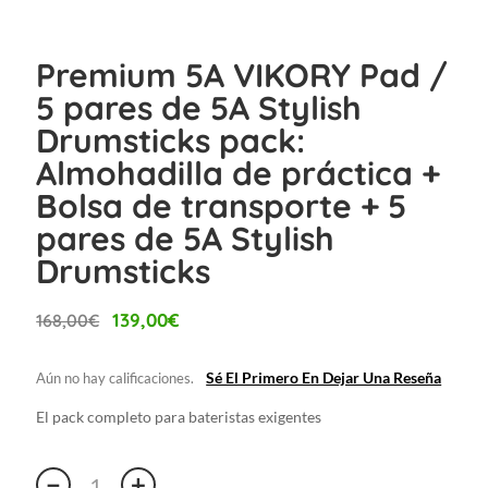
Premium 5A VIKORY Pad /
5 pares de 5A Stylish
Drumsticks pack:
Almohadilla de práctica +
Bolsa de transporte + 5
pares de 5A Stylish
Drumsticks
El
El
139,00
€
168,00
€
precio
precio
original
actual
Sé El Primero En Dejar Una Reseña
Aún no hay calificaciones.
era:
es:
168,00€.
139,00€.
El pack completo para bateristas exigentes
Premium
−
+