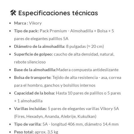
pack:
🛠️ Especificaciones técnicas
Almohadilla
de
Marca :
Vikory
práctica
Tipo de pack:
Pack Premium - Almohadilla + Bolsa + 5
+
pares de elegantes palillos 5A
Bolsa
Diámetro de la almohadilla:
8 pulgadas (≈ 20 cm)
de
Superficie de golpeo:
caucho de alta densidad, natural,
transporte
+
rebote silencioso
5
Base de la almohadilla:
Madera compuesta antideslizante
pares
Bolsa de transporte:
Tejido de alta resistencia - asa, correa
de
para el hombro, ganchos y bolsillos internos
5A
Capacidad de la bolsa:
Hasta 10 pares de palillos o 5 pares
Stylish
+ 1 almohadilla
Drumsticks
Varillas incluidas:
5 pares de elegantes varillas Vikory 5A
cantidad
(Fires, Hexadyn, Ananda, Alebrije, Kukulkan)
Tipo de varilla:
5A - longitud 406 mm, diámetro 14,4 mm
Peso total:
aprox. 3,5 kg