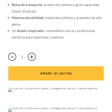
Bolsa de transporte:
protección óptima y gran capacidad
(hasta 10 pares).
Máxima durabilidad:
materiales sólidos y acabados de alta
gama.
Un
diseño inspirador:
una estética única y profesional,
perfecta para bateristas creativos.
Premium
−
+
5A
VIKORY
Pad
Añadir al carrito
/
5
pares
de
5A
Stylish
Drumsticks