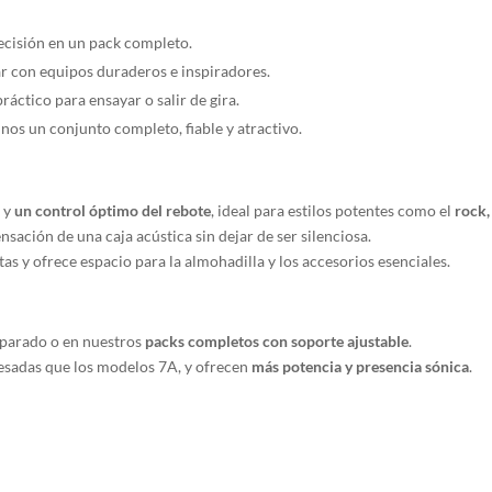
5B
ecisión en un pack completo.
Stylish
Drumsticks
r con equipos duraderos e inspiradores.
pack
ráctico para ensayar o salir de gira.
:
os un conjunto completo, fiable y atractivo.
Almohadilla
de
práctica
y
un control óptimo del rebote
, ideal para estilos potentes como el
rock,
+
sación de una caja acústica sin dejar de ser silenciosa.
Bolsa
s y ofrece espacio para la almohadilla y los accesorios esenciales.
de
transporte
+
separado o en nuestros
packs completos con soporte ajustable
.
5
esadas que los modelos 7A, y ofrecen
más potencia y presencia sónica
.
pares
de
5B
Stylish
Drumsticks