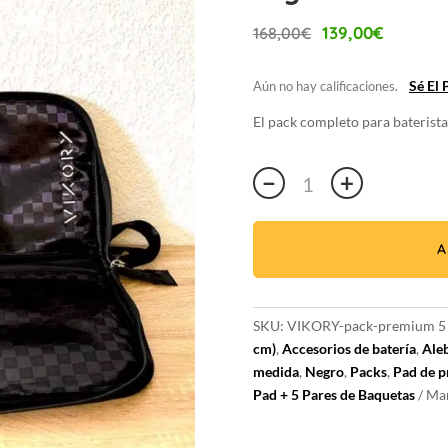
El
El
139,00
€
168,00
€
precio
preci
original
actua
Sé El
Aún no hay calificaciones.
era:
es:
168,00€.
139,0
El pack completo para baterista
Premium
−
+
5B
VIKORY
Pad
A
/
5
pares
SKU:
VIKORY-pack-premium 5 p
de
cm)
,
Accesorios de batería
,
Aleb
5B
medida
,
Negro
,
Packs
,
Pad de p
Stylish
Pad + 5 Pares de Baquetas
Ma
Drumsticks
pack