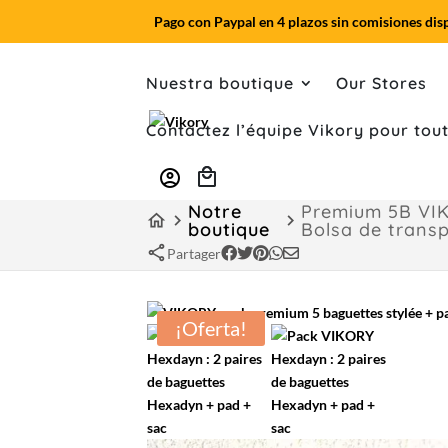
Pago con Paypal en 4 plazos sin comisiones dis
Nuestra boutique
Our Stores
Contactez l’équipe Vikory pour to
account_circle
Notre
Premium 5B VIKO
home
keyboard_arrow_right
keyboard_arrow_right
boutique
Bolsa de transp
share
Partager
¡Oferta!