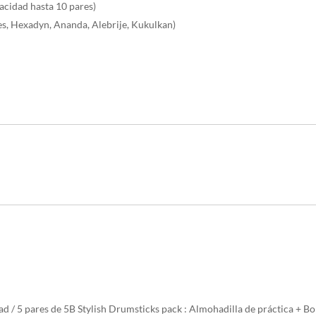
cantidad
cidad hasta 10 pares)
es, Hexadyn, Ananda, Alebrije, Kukulkan)
/ 5 pares de 5B Stylish Drumsticks pack : Almohadilla de práctica + Bols