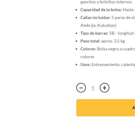
ganchos y bolsillos internos
Capacidad de la bolsa:
Hasta 1
Cañas incluidas:
5 pares de e
Alebrije, Kukulkan)
Tipo de barras:
5B - longitud
Peso total:
aprox. 3,5 kg
Colores:
Bolsa negra a cuadro
colores
Usos:
Entrenamiento, calentam
Premium
−
+
5B
VIKORY
Pad
A
/
5
pares
de