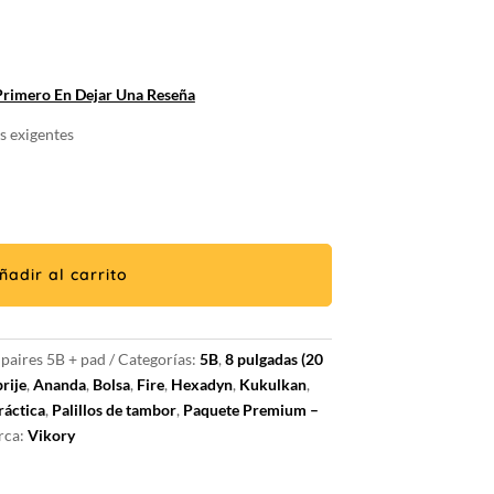
o
l
 Primero En Dejar Una Reseña
0€.
s exigentes
ñadir al carrito
aires 5B + pad
Categorías:
5B
,
8 pulgadas (20
rije
,
Ananda
,
Bolsa
,
Fire
,
Hexadyn
,
Kukulkan
,
ráctica
,
Palillos de tambor
,
Paquete Premium –
rca:
Vikory