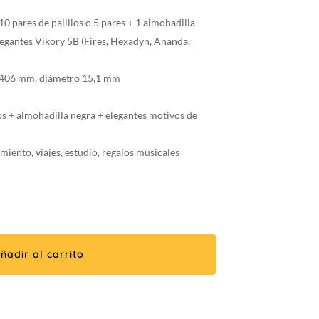
0 pares de palillos o 5 pares + 1 almohadilla
legantes Vikory 5B (Fires, Hexadyn, Ananda,
 406 mm, diámetro 15,1 mm
s + almohadilla negra + elegantes motivos de
iento, viajes, estudio, regalos musicales
ñadir al carrito