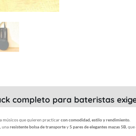
:
Almohadilla
de
práctica
+
Bolsa
de
transporte
+
5
pares
de
5B
Stylish
ack completo para bateristas exig
Drumsticks
cantidad
a músicos que quieren practicar
con comodidad, estilo y rendimiento
.
, una
resistente bolsa de transporte
y
5 pares de elegantes mazas 5B
, que