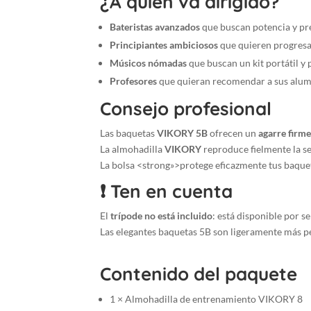
¿A quién va dirigido?
Bateristas avanzados
que buscan potencia y pr
Principiantes ambiciosos
que quieren progresa
Músicos nómadas
que buscan un kit portátil y p
Profesores
que quieran recomendar a sus alumn
Consejo profesional
Las baquetas
VIKORY 5B
ofrecen un
agarre firme
La almohadilla
VIKORY
reproduce fielmente la sen
La bolsa <strong»>protege eficazmente tus baqueta
❗ Ten en cuenta
El
trípode no está incluido
: está disponible por 
Las elegantes baquetas 5B son ligeramente más p
Contenido del paquete
1 × Almohadilla de entrenamiento VIKORY 8