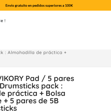
Envío gratuito en pedidos superiores a 100€
e !
 : Almohadilla de práctica +
IKORY Pad / 5 pares
 Drumsticks pack :
e práctica + Bolsa
 + 5 pares de 5B
ticks