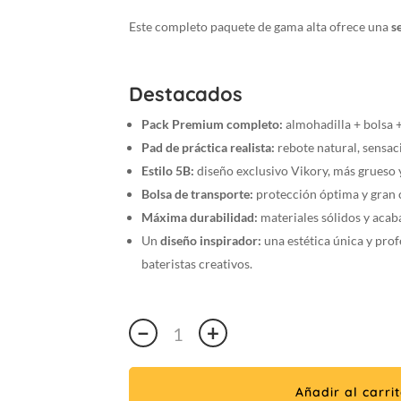
Este completo paquete de gama alta ofrece una
s
Destacados
Pack Premium completo:
almohadilla + bolsa +
Pad de práctica realista:
rebote natural, sensaci
Estilo 5B:
diseño exclusivo Vikory, más grueso y
Bolsa de transporte:
protección óptima y gran c
Máxima durabilidad:
materiales sólidos y acab
Un
diseño inspirador:
una estética única y prof
bateristas creativos.
Premium
−
+
5B
VIKORY
Pad
Añadir al carri