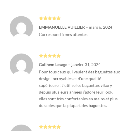
Note
5
sur
EMMANUELLE VUILLIER
–
mars 6, 2024
5
Correspond à mes attentes
Note
5
sur
Guilhem Lesage
–
janvier 31, 2024
5
Pour tous ceux qui veulent des baguettes aux
design incroyables et d’une qualité
supérieure ! J’utilise les baguettes vikory
depuis plusieurs années j’adore leur look,
elles sont très confortables en mains et plus
durables que la plupart des baguettes.