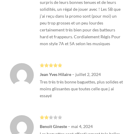
surpris de leurs bonnes tenues et de leurs
solidités, un régal de jouer avec ! Les 5B que
j’ai reçu dans la promo sont (pour moi) un
peu trop grosses et un peu lourdes
certainement très bien pour des batteurs
hard et frappeurs. Cordialement Régis Pour
mon style 7A et 5A selon les musiques
Note
5
sur
Jean Yves Hilaire
–
juillet 2, 2024
5
Tres très très bonne baguettes, plus solides et
moins glissantes que toutes celle que j ai
essayé
Note
Benoit Gineste
–
mai 4, 2024
2
sur
Les baguettes sont effectivement très belles