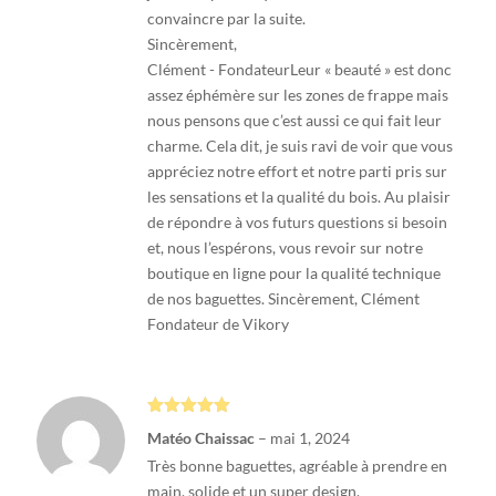
convaincre par la suite.
Sincèrement,
Clément - FondateurLeur « beauté » est donc
assez éphémère sur les zones de frappe mais
nous pensons que c’est aussi ce qui fait leur
charme. Cela dit, je suis ravi de voir que vous
appréciez notre effort et notre parti pris sur
les sensations et la qualité du bois. Au plaisir
de répondre à vos futurs questions si besoin
et, nous l’espérons, vous revoir sur notre
boutique en ligne pour la qualité technique
de nos baguettes. Sincèrement, Clément
Fondateur de Vikory
Note
5
sur
Matéo Chaissac
–
mai 1, 2024
5
Très bonne baguettes, agréable à prendre en
main, solide et un super design.