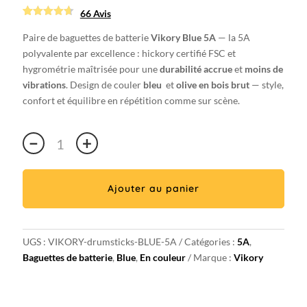
66 Avis
Noté
66
4.59090909
Paire de baguettes de batterie
Vikory Blue 5A
— la 5A
09091
sur
polyvalente par excellence : hickory certifié FSC et
5 basé
sur
hygrométrie maîtrisée pour une
durabilité accrue
et
moins de
notations
client
vibrations
. Design de couler
bleu
et
olive en bois brut
— style,
confort et équilibre en répétition comme sur scène.
quantité
−
+
de
Paire
de
Ajouter au panier
baguettes
de
batterie
UGS :
VIKORY-drumsticks-BLUE-5A
Catégories :
5A
,
Blue
Baguettes de batterie
,
Blue
,
En couleur
Marque :
Vikory
5A