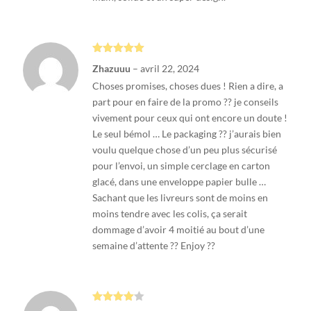
Note
5
sur
Zhazuuu
–
avril 22, 2024
5
Choses promises, choses dues ! Rien a dire, a
part pour en faire de la promo ?? je conseils
vivement pour ceux qui ont encore un doute !
Le seul bémol … Le packaging ?? j’aurais bien
voulu quelque chose d’un peu plus sécurisé
pour l’envoi, un simple cerclage en carton
glacé, dans une enveloppe papier bulle …
Sachant que les livreurs sont de moins en
moins tendre avec les colis, ça serait
dommage d’avoir 4 moitié au bout d’une
semaine d’attente ?? Enjoy ??
Note
4