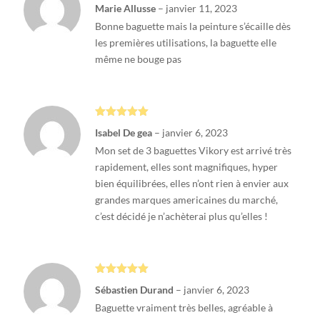
Note
4
Marie Allusse
–
janvier 11, 2023
sur 5
Bonne baguette mais la peinture s’écaille dès
les premières utilisations, la baguette elle
même ne bouge pas
Note
5
sur
Isabel De gea
–
janvier 6, 2023
5
Mon set de 3 baguettes Vikory est arrivé très
rapidement, elles sont magnifiques, hyper
bien équilibrées, elles n’ont rien à envier aux
grandes marques americaines du marché,
c’est décidé je n’achèterai plus qu’elles !
Note
5
sur
Sébastien Durand
–
janvier 6, 2023
5
Baguette vraiment très belles, agréable à