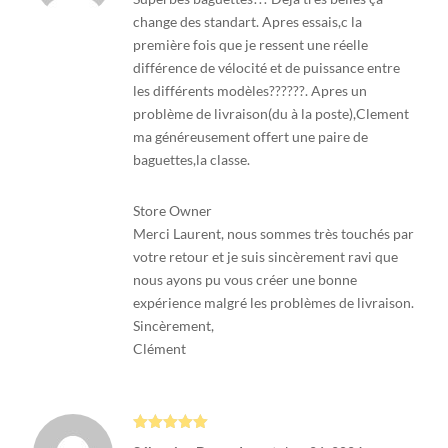
1
s
change des standart. Apres essais,c la
ur
première fois que je ressent une réelle
5
différence de vélocité et de puissance entre
les différents modèles??????. Apres un
problème de livraison(du à la poste),Clement
ma généreusement offert une paire de
baguettes,la classe.
Store Owner
Merci Laurent, nous sommes très touchés par
votre retour et je suis sincèrement ravi que
nous ayons pu vous créer une bonne
expérience malgré les problèmes de livraison.
Sincèrement,
Clément
Note
5
sur