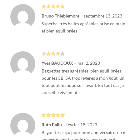
Note
5
sur
Bruno Thieblemont
–
septembre 13, 2023
5
Superbe, très belles agréables prise en main
et bien équilibrées
Note
4
Yves BAUDOUX
–
mai 2, 2023
sur 5
Baguettes très agréables, bien équilibrées
pour les 5B. 5A trop légères à mon goût, un
tout petit manque sur lavant. En tout cas je
conseille vivement !
Note
5
sur
Ruth Pallu
–
février 18, 2023
5
Baguettes reçu pour mon anniversaire, en 6
années de batteries je n’ai pas trouvé de