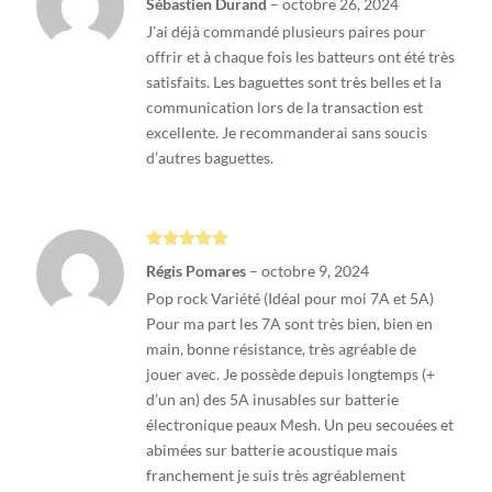
Sébastien Durand
–
octobre 26, 2024
5
J’ai déjà commandé plusieurs paires pour
offrir et à chaque fois les batteurs ont été très
satisfaits. Les baguettes sont très belles et la
communication lors de la transaction est
excellente. Je recommanderai sans soucis
d’autres baguettes.
Note
5
sur
Régis Pomares
–
octobre 9, 2024
5
Pop rock Variété (Idéal pour moi 7A et 5A)
Pour ma part les 7A sont très bien, bien en
main, bonne résistance, très agréable de
jouer avec. Je possède depuis longtemps (+
d’un an) des 5A inusables sur batterie
électronique peaux Mesh. Un peu secouées et
abimées sur batterie acoustique mais
franchement je suis très agréablement