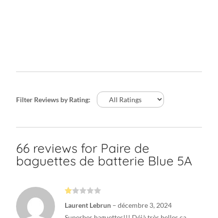
Filter Reviews by Rating:
66 reviews for
Paire de
baguettes de batterie Blue 5A
N
Laurent Lebrun
–
décembre 3, 2024
ot
e
Superbes baguettes!!! Déjà très belles ça