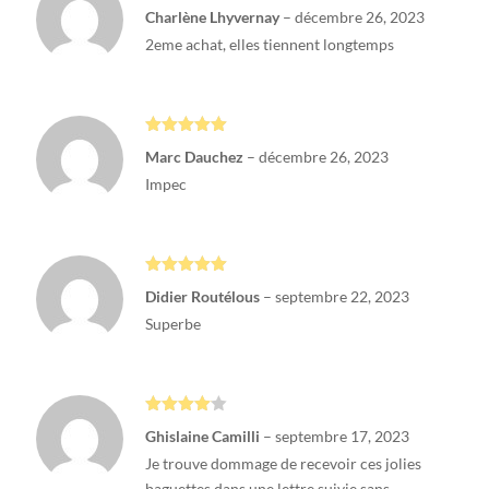
Note
5
sur
Charlène Lhyvernay
–
décembre 26, 2023
5
2eme achat, elles tiennent longtemps
Note
5
sur
Marc Dauchez
–
décembre 26, 2023
5
Impec
Note
5
sur
Didier Routélous
–
septembre 22, 2023
5
Superbe
Note
4
Ghislaine Camilli
–
septembre 17, 2023
sur 5
Je trouve dommage de recevoir ces jolies
baguettes dans une lettre suivie sans