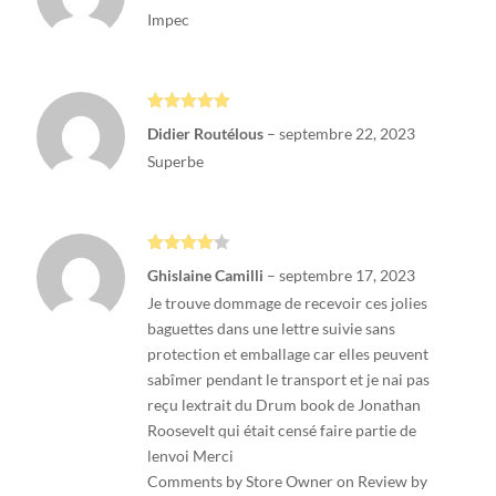
Impec
Note
5
sur
Didier Routélous
–
septembre 22, 2023
5
Superbe
Note
4
Ghislaine Camilli
–
septembre 17, 2023
sur 5
Je trouve dommage de recevoir ces jolies
baguettes dans une lettre suivie sans
protection et emballage car elles peuvent
sabîmer pendant le transport et je nai pas
reçu lextrait du Drum book de Jonathan
Roosevelt qui était censé faire partie de
lenvoi Merci
Comments by Store Owner on Review by