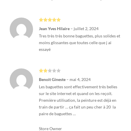
Note
5
sur
Jean Yves Hilaire
–
juillet 2, 2024
5
Tres très très bonne baguettes, plus solides et
moins glissantes que toutes celle que j ai
essayé
Note
Benoit Gineste
–
mai 4, 2024
2
sur
Les baguettes sont effectivement très belles
5
sur le site internet et quand on les reçoit.
Première utilisation, la peinture est déjà en
train de partir … ça fait un peu cher à 20  la
paire de baguettes …
Store Owner