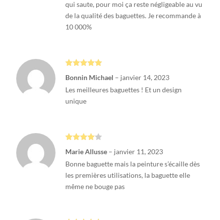
qui saute, pour moi ça reste négligeable au vu
de la qualité des baguettes. Je recommande à
10 000%
Note
5
sur
Bonnin Michael
–
janvier 14, 2023
5
Les meilleures baguettes ! Et un design
unique
Note
4
Marie Allusse
–
janvier 11, 2023
sur 5
Bonne baguette mais la peinture s’écaille dès
les premières utilisations, la baguette elle
même ne bouge pas