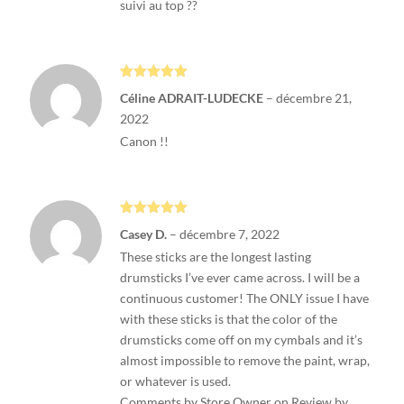
suivi au top ??
Note
5
sur
Céline ADRAIT-LUDECKE
–
décembre 21,
5
2022
Canon !!
Note
5
sur
Casey D.
–
décembre 7, 2022
5
These sticks are the longest lasting
drumsticks I’ve ever came across. I will be a
continuous customer! The ONLY issue I have
with these sticks is that the color of the
drumsticks come off on my cymbals and it’s
almost impossible to remove the paint, wrap,
or whatever is used.
Comments by Store Owner on Review by