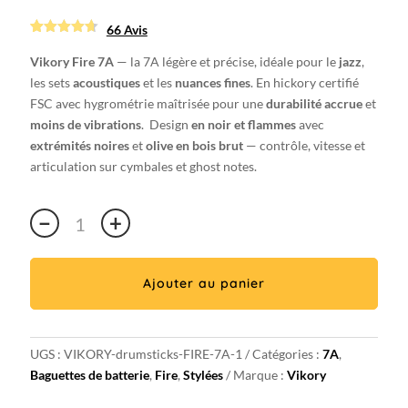
66 Avis
Noté
66
4.59090909
Vikory Fire 7A
— la 7A légère et précise, idéale pour le
jazz
,
09091
sur
les sets
acoustiques
et les
nuances fines
. En hickory certifié
5 basé
sur
FSC avec hygrométrie maîtrisée pour une
durabilité accrue
et
notations
client
moins de vibrations
. Design
en noir et flammes
avec
extrémités noires
et
olive en bois brut
— contrôle, vitesse et
articulation sur cymbales et ghost notes.
quantité
−
+
de
Paire
de
Ajouter au panier
baguettes
de
batterie
UGS :
VIKORY-drumsticks-FIRE-7A-1
Catégories :
7A
,
Fire
Baguettes de batterie
,
Fire
,
Stylées
Marque :
Vikory
7A