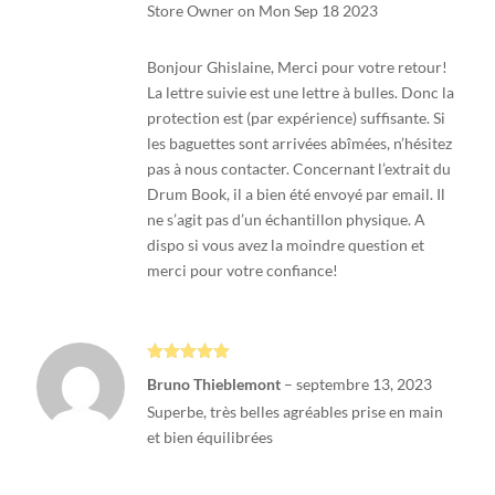
Store Owner on Mon Sep 18 2023
Bonjour Ghislaine, Merci pour votre retour!
La lettre suivie est une lettre à bulles. Donc la
protection est (par expérience) suffisante. Si
les baguettes sont arrivées abîmées, n’hésitez
pas à nous contacter. Concernant l’extrait du
Drum Book, il a bien été envoyé par email. Il
ne s’agit pas d’un échantillon physique. A
dispo si vous avez la moindre question et
merci pour votre confiance!
Note
5
sur
Bruno Thieblemont
–
septembre 13, 2023
5
Superbe, très belles agréables prise en main
et bien équilibrées