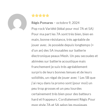
Note
5
sur
Régis Pomares
–
octobre 9, 2024
5
Pop rock Variété (Idéal pour moi 7A et 5A)
Pour ma part les 7A sont très bien, bien en
main, bonne résistance, très agréable de
jouer avec. Je possède depuis longtemps (+
d’un an) des 5A inusables sur batterie
électronique peaux Mesh. Un peu secouées et
abimées sur batterie acoustique mais
franchement je suis très agréablement
surpris de leurs bonnes tenues et de leurs
solidités, un régal de jouer avec ! Les 5B que
j’ai reçu dans la promo sont (pour moi) un
peu trop grosses et un peu lourdes
certainement très bien pour des batteurs
hard et frappeurs. Cordialement Régis Pour
mon style 7A et 5A selon les musiques