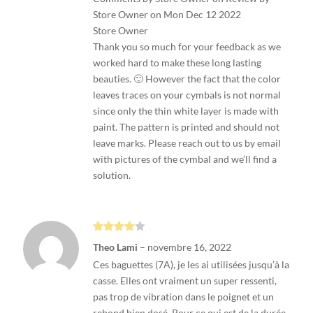
Store Owner on Mon Dec 12 2022
Store Owner
Thank you so much for your feedback as we
worked hard to make these long lasting
beauties. 🙂 However the fact that the color
leaves traces on your cymbals is not normal
since only the thin white layer is made with
paint. The pattern is printed and should not
leave marks. Please reach out to us by email
with pictures of the cymbal and we’ll find a
solution.
Note
4
Theo Lami
–
novembre 16, 2022
sur 5
Ces baguettes (7A), je les ai utilisées jusqu’à la
casse. Elles ont vraiment un super ressenti,
pas trop de vibration dans le poignet et un
rebond bien dosé. Pour ce qui est de la durée