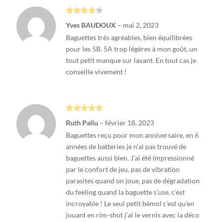
Note
4
Yves BAUDOUX
–
mai 2, 2023
sur 5
Baguettes très agréables, bien équilibrées
pour les 5B. 5A trop légères à mon goût, un
tout petit manque sur lavant. En tout cas je
conseille vivement !
Note
5
sur
Ruth Pallu
–
février 18, 2023
5
Baguettes reçu pour mon anniversaire, en 6
années de batteries je n’ai pas trouvé de
baguettes aussi bien. J’ai été impressionné
par le confort de jeu, pas de vibration
parasites quand on joue, pas de dégradation
du feeling quand la baguette s’use, c’est
incroyable ! Le seul petit bémol c’est qu’en
jouant en rim-shot j’ai le vernis avec la déco