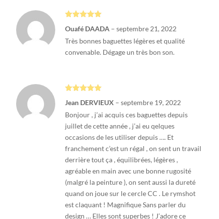
Note
5
sur
Ouafé DAADA
–
septembre 21, 2022
5
Très bonnes baguettes légères et qualité
convenable. Dégage un très bon son.
Note
5
sur
Jean DERVIEUX
–
septembre 19, 2022
5
Bonjour , j’ai acquis ces baguettes depuis
juillet de cette année , j’ai eu qelques
occasions de les utiliser depuis …. Et
franchement c’est un régal , on sent un travail
derrière tout ça , équilibrées, légères ,
agréable en main avec une bonne rugosité
(malgré la peinture ), on sent aussi la dureté
quand on joue sur le cercle CC . Le rymshot
est claquant ! Magnifique Sans parler du
design … Elles sont superbes ! J’adore ce