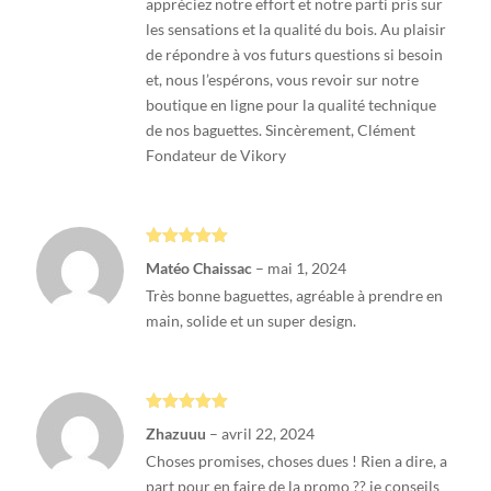
appréciez notre effort et notre parti pris sur
les sensations et la qualité du bois. Au plaisir
de répondre à vos futurs questions si besoin
et, nous l’espérons, vous revoir sur notre
boutique en ligne pour la qualité technique
de nos baguettes. Sincèrement, Clément
Fondateur de Vikory
Note
5
sur
Matéo Chaissac
–
mai 1, 2024
5
Très bonne baguettes, agréable à prendre en
main, solide et un super design.
Note
5
sur
Zhazuuu
–
avril 22, 2024
5
Choses promises, choses dues ! Rien a dire, a
part pour en faire de la promo ?? je conseils