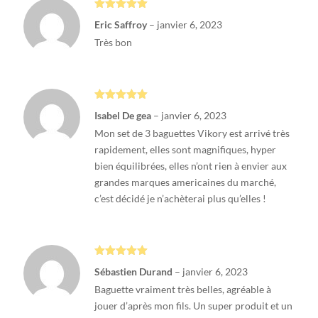
Note
5
sur
Eric Saffroy
–
janvier 6, 2023
5
Très bon
Note
5
sur
Isabel De gea
–
janvier 6, 2023
5
Mon set de 3 baguettes Vikory est arrivé très
rapidement, elles sont magnifiques, hyper
bien équilibrées, elles n’ont rien à envier aux
grandes marques americaines du marché,
c’est décidé je n’achèterai plus qu’elles !
Note
5
sur
Sébastien Durand
–
janvier 6, 2023
5
Baguette vraiment très belles, agréable à
jouer d’après mon fils. Un super produit et un