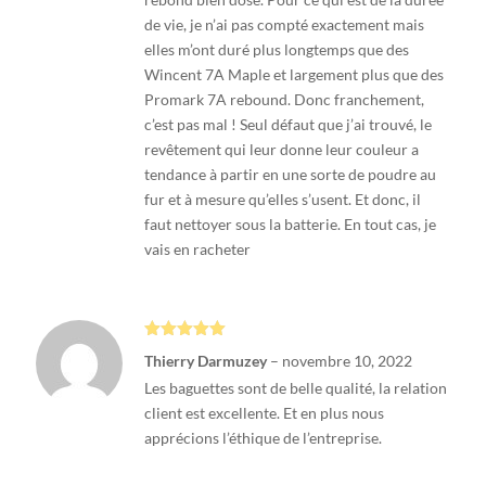
de vie, je n’ai pas compté exactement mais
elles m’ont duré plus longtemps que des
Wincent 7A Maple et largement plus que des
Promark 7A rebound. Donc franchement,
c’est pas mal ! Seul défaut que j’ai trouvé, le
revêtement qui leur donne leur couleur a
tendance à partir en une sorte de poudre au
fur et à mesure qu’elles s’usent. Et donc, il
faut nettoyer sous la batterie. En tout cas, je
vais en racheter
Note
5
sur
Thierry Darmuzey
–
novembre 10, 2022
5
Les baguettes sont de belle qualité, la relation
client est excellente. Et en plus nous
apprécions l’éthique de l’entreprise.