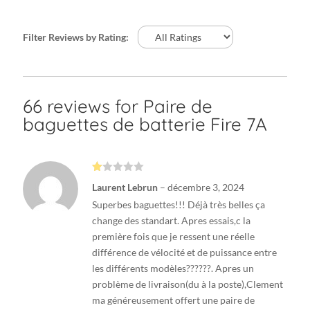
Filter Reviews by Rating:
66 reviews for
Paire de
baguettes de batterie Fire 7A
N
Laurent Lebrun
–
décembre 3, 2024
ot
e
Superbes baguettes!!! Déjà très belles ça
1
s
change des standart. Apres essais,c la
ur
première fois que je ressent une réelle
5
différence de vélocité et de puissance entre
les différents modèles??????. Apres un
problème de livraison(du à la poste),Clement
ma généreusement offert une paire de