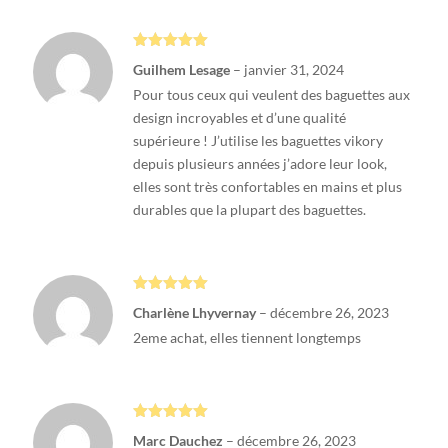
Note
5
sur
Guilhem Lesage
–
janvier 31, 2024
5
Pour tous ceux qui veulent des baguettes aux
design incroyables et d’une qualité
supérieure ! J’utilise les baguettes vikory
depuis plusieurs années j’adore leur look,
elles sont très confortables en mains et plus
durables que la plupart des baguettes.
Note
5
sur
Charlène Lhyvernay
–
décembre 26, 2023
5
2eme achat, elles tiennent longtemps
Note
5
sur
Marc Dauchez
–
décembre 26, 2023
5