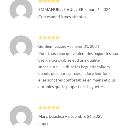
Note
5
sur
EMMANUELLE VUILLIER
–
mars 6, 2024
5
Correspond à mes attentes
Note
5
sur
Guilhem Lesage
–
janvier 31, 2024
5
Pour tous ceux qui veulent des baguettes aux
design incroyables et d’une qualité
supérieure ! J’utilise les baguettes vikory
depuis plusieurs années j’adore leur look,
elles sont très confortables en mains et plus
durables que la plupart des baguettes.
Note
5
sur
Marc Dauchez
–
décembre 26, 2023
5
Impec