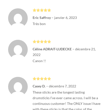
Note
5
sur
Eric Saffroy
–
janvier 6, 2023
5
Très bon
Note
5
sur
Céline ADRAIT-LUDECKE
–
décembre 21,
5
2022
Canon !!
Note
5
sur
Casey D.
–
décembre 7, 2022
5
These sticks are the longest lasting
drumsticks I’ve ever came across. I will be a
continuous customer! The ONLY issue I have
with these sticks is that the color of the