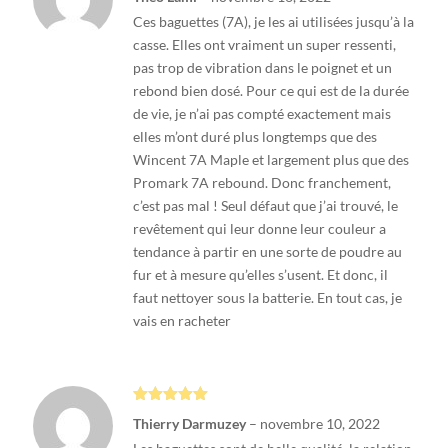
sur 5
Ces baguettes (7A), je les ai utilisées jusqu’à la
casse. Elles ont vraiment un super ressenti,
pas trop de vibration dans le poignet et un
rebond bien dosé. Pour ce qui est de la durée
de vie, je n’ai pas compté exactement mais
elles m’ont duré plus longtemps que des
Wincent 7A Maple et largement plus que des
Promark 7A rebound. Donc franchement,
c’est pas mal ! Seul défaut que j’ai trouvé, le
revêtement qui leur donne leur couleur a
tendance à partir en une sorte de poudre au
fur et à mesure qu’elles s’usent. Et donc, il
faut nettoyer sous la batterie. En tout cas, je
vais en racheter
Note
5
sur
Thierry Darmuzey
–
novembre 10, 2022
5