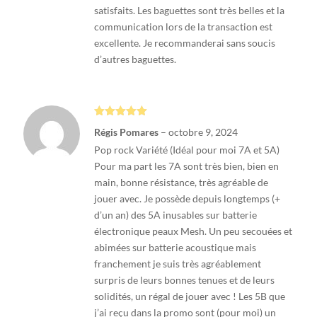
satisfaits. Les baguettes sont très belles et la
communication lors de la transaction est
excellente. Je recommanderai sans soucis
d’autres baguettes.
Note
5
sur
Régis Pomares
–
octobre 9, 2024
5
Pop rock Variété (Idéal pour moi 7A et 5A)
Pour ma part les 7A sont très bien, bien en
main, bonne résistance, très agréable de
jouer avec. Je possède depuis longtemps (+
d’un an) des 5A inusables sur batterie
électronique peaux Mesh. Un peu secouées et
abimées sur batterie acoustique mais
franchement je suis très agréablement
surpris de leurs bonnes tenues et de leurs
solidités, un régal de jouer avec ! Les 5B que
j’ai reçu dans la promo sont (pour moi) un