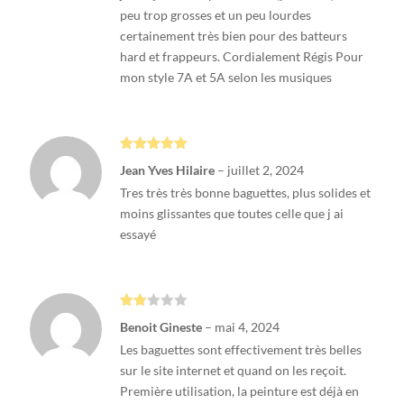
peu trop grosses et un peu lourdes
certainement très bien pour des batteurs
hard et frappeurs. Cordialement Régis Pour
mon style 7A et 5A selon les musiques
Note
5
sur
Jean Yves Hilaire
–
juillet 2, 2024
5
Tres très très bonne baguettes, plus solides et
moins glissantes que toutes celle que j ai
essayé
Note
Benoit Gineste
–
mai 4, 2024
2
sur
Les baguettes sont effectivement très belles
5
sur le site internet et quand on les reçoit.
Première utilisation, la peinture est déjà en