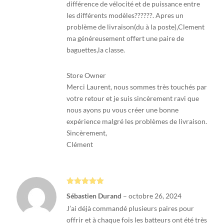
différence de vélocité et de puissance entre
les différents modèles??????. Apres un
problème de livraison(du à la poste),Clement
ma généreusement offert une paire de
baguettes,la classe.
Store Owner
Merci Laurent, nous sommes très touchés par
votre retour et je suis sincèrement ravi que
nous ayons pu vous créer une bonne
expérience malgré les problèmes de livraison.
Sincèrement,
Clément
Note
5
sur
Sébastien Durand
–
octobre 26, 2024
5
J’ai déjà commandé plusieurs paires pour
offrir et à chaque fois les batteurs ont été très