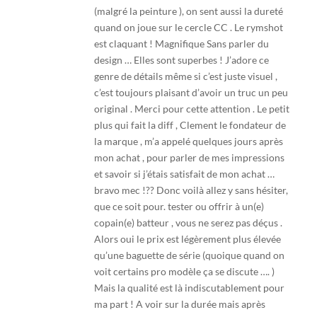
(malgré la peinture ), on sent aussi la dureté
quand on joue sur le cercle CC . Le rymshot
est claquant ! Magnifique Sans parler du
design … Elles sont superbes ! J’adore ce
genre de détails même si c’est juste visuel ,
c’est toujours plaisant d’avoir un truc un peu
original . Merci pour cette attention . Le petit
plus qui fait la diff , Clement le fondateur de
la marque , m’a appelé quelques jours après
mon achat , pour parler de mes impressions
et savoir si j’étais satisfait de mon achat …
bravo mec !?? Donc voilà allez y sans hésiter,
que ce soit pour. tester ou offrir à un(e)
copain(e) batteur , vous ne serez pas déçus .
Alors oui le prix est légèrement plus élevée
qu’une baguette de série (quoique quand on
voit certains pro modèle ça se discute …. )
Mais la qualité est là indiscutablement pour
ma part ! A voir sur la durée mais après