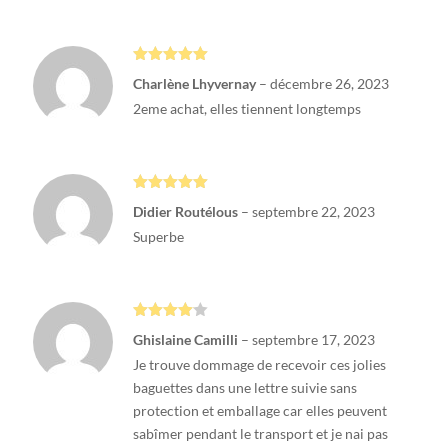
Note
5
sur
Charlène Lhyvernay
–
décembre 26, 2023
5
2eme achat, elles tiennent longtemps
Note
5
sur
Didier Routélous
–
septembre 22, 2023
5
Superbe
Note
4
Ghislaine Camilli
–
septembre 17, 2023
sur 5
Je trouve dommage de recevoir ces jolies
baguettes dans une lettre suivie sans
protection et emballage car elles peuvent
sabîmer pendant le transport et je nai pas