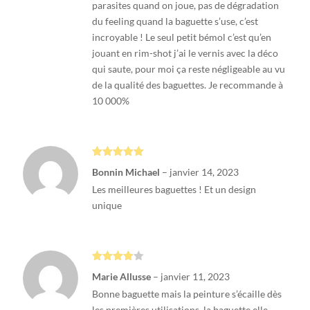
parasites quand on joue, pas de dégradation
du feeling quand la baguette s’use, c’est
incroyable ! Le seul petit bémol c’est qu’en
jouant en rim-shot j’ai le vernis avec la déco
qui saute, pour moi ça reste négligeable au vu
de la qualité des baguettes. Je recommande à
10 000%
Note
5
sur
Bonnin Michael
–
janvier 14, 2023
5
Les meilleures baguettes ! Et un design
unique
Note
4
Marie Allusse
–
janvier 11, 2023
sur 5
Bonne baguette mais la peinture s’écaille dès
les premières utilisations, la baguette elle