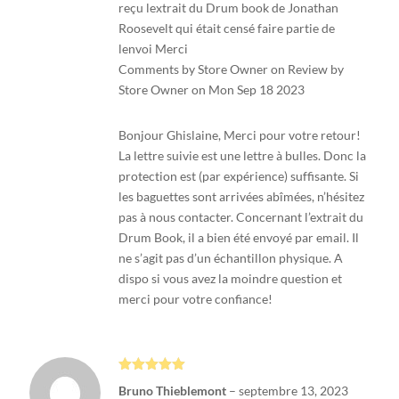
reçu lextrait du Drum book de Jonathan
Roosevelt qui était censé faire partie de
lenvoi Merci
Comments by Store Owner on Review by
Store Owner on Mon Sep 18 2023
Bonjour Ghislaine, Merci pour votre retour!
La lettre suivie est une lettre à bulles. Donc la
protection est (par expérience) suffisante. Si
les baguettes sont arrivées abîmées, n’hésitez
pas à nous contacter. Concernant l’extrait du
Drum Book, il a bien été envoyé par email. Il
ne s’agit pas d’un échantillon physique. A
dispo si vous avez la moindre question et
merci pour votre confiance!
Note
5
sur
Bruno Thieblemont
–
septembre 13, 2023
5