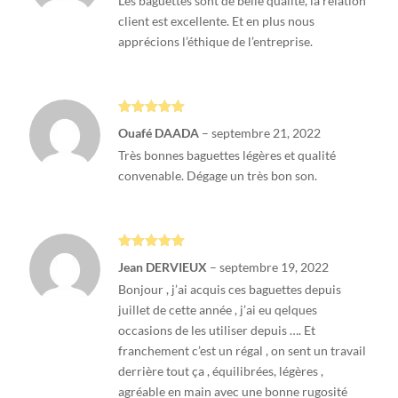
Les baguettes sont de belle qualité, la relation
client est excellente. Et en plus nous
apprécions l’éthique de l’entreprise.
Note
5
sur
Ouafé DAADA
–
septembre 21, 2022
5
Très bonnes baguettes légères et qualité
convenable. Dégage un très bon son.
Note
5
sur
Jean DERVIEUX
–
septembre 19, 2022
5
Bonjour , j’ai acquis ces baguettes depuis
juillet de cette année , j’ai eu qelques
occasions de les utiliser depuis …. Et
franchement c’est un régal , on sent un travail
derrière tout ça , équilibrées, légères ,
agréable en main avec une bonne rugosité