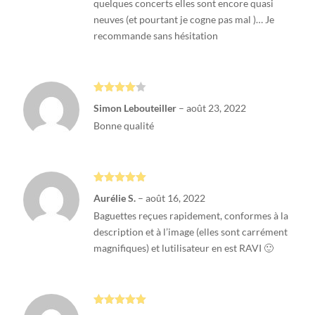
quelques concerts elles sont encore quasi
neuves (et pourtant je cogne pas mal )… Je
recommande sans hésitation
Note
4
Simon Lebouteiller
–
août 23, 2022
sur 5
Bonne qualité
Note
5
sur
Aurélie S.
–
août 16, 2022
5
Baguettes reçues rapidement, conformes à la
description et à l’image (elles sont carrément
magnifiques) et lutilisateur en est RAVI 🙂
Note
5
sur