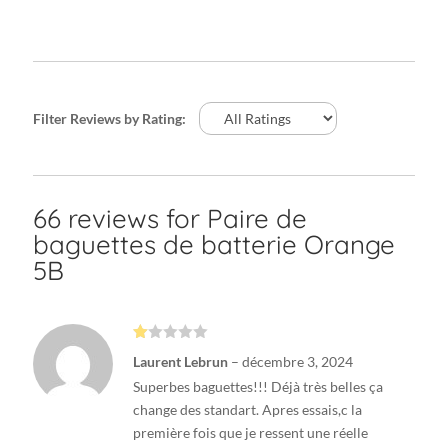
Filter Reviews by Rating:
66 reviews for
Paire de
baguettes de batterie Orange
5B
N
Laurent Lebrun
–
décembre 3, 2024
ot
e
Superbes baguettes!!! Déjà très belles ça
1
s
change des standart. Apres essais,c la
ur
première fois que je ressent une réelle
5