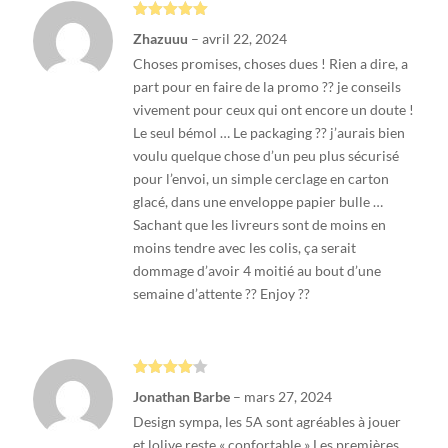
Note
5
sur
Zhazuuu
–
avril 22, 2024
5
Choses promises, choses dues ! Rien a dire, a
part pour en faire de la promo ?? je conseils
vivement pour ceux qui ont encore un doute !
Le seul bémol … Le packaging ?? j’aurais bien
voulu quelque chose d’un peu plus sécurisé
pour l’envoi, un simple cerclage en carton
glacé, dans une enveloppe papier bulle …
Sachant que les livreurs sont de moins en
moins tendre avec les colis, ça serait
dommage d’avoir 4 moitié au bout d’une
semaine d’attente ?? Enjoy ??
Note
4
Jonathan Barbe
–
mars 27, 2024
sur 5
Design sympa, les 5A sont agréables à jouer
et lolive reste « confortable » Les premières