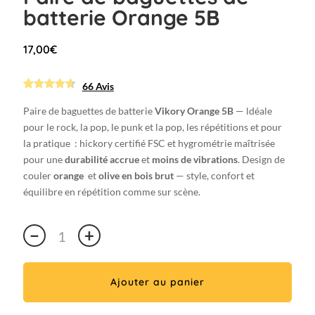
batterie Orange 5B
17,00
€
66 Avis
Noté
66
4.59090909
Paire de baguettes de batterie
Vikory Orange 5B
— ldéale
09091
sur
pour le rock, la pop, le punk et la pop, les répétitions et pour
5 basé
sur
la pratique
: hickory certifié FSC et hygrométrie maîtrisée
notations
client
pour une
durabilité accrue
et
moins de vibrations
. Design de
couler
orange
et
olive en bois brut
— style, confort et
équilibre en répétition comme sur scène.
quantité
−
+
de
Paire
de
Ajouter au panier
baguettes
de