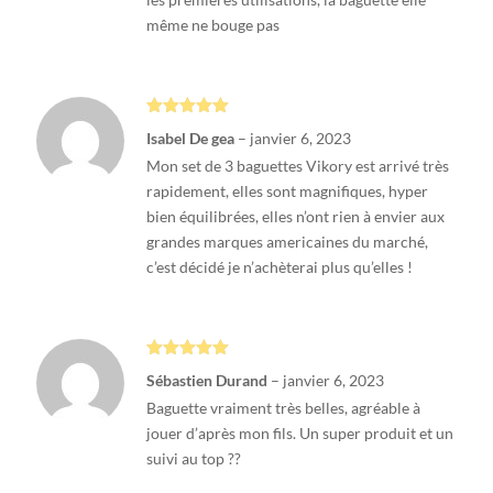
même ne bouge pas
Note
5
sur
Isabel De gea
–
janvier 6, 2023
5
Mon set de 3 baguettes Vikory est arrivé très
rapidement, elles sont magnifiques, hyper
bien équilibrées, elles n’ont rien à envier aux
grandes marques americaines du marché,
c’est décidé je n’achèterai plus qu’elles !
Note
5
sur
Sébastien Durand
–
janvier 6, 2023
5
Baguette vraiment très belles, agréable à
jouer d’après mon fils. Un super produit et un
suivi au top ??