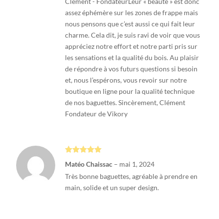
Clément - FondateurLeur « beauté » est donc
assez éphémère sur les zones de frappe mais
nous pensons que c’est aussi ce qui fait leur
charme. Cela dit, je suis ravi de voir que vous
appréciez notre effort et notre parti pris sur
les sensations et la qualité du bois. Au plaisir
de répondre à vos futurs questions si besoin
et, nous l’espérons, vous revoir sur notre
boutique en ligne pour la qualité technique
de nos baguettes. Sincèrement, Clément
Fondateur de Vikory
Note
5
sur
Matéo Chaissac
–
mai 1, 2024
5
Très bonne baguettes, agréable à prendre en
main, solide et un super design.