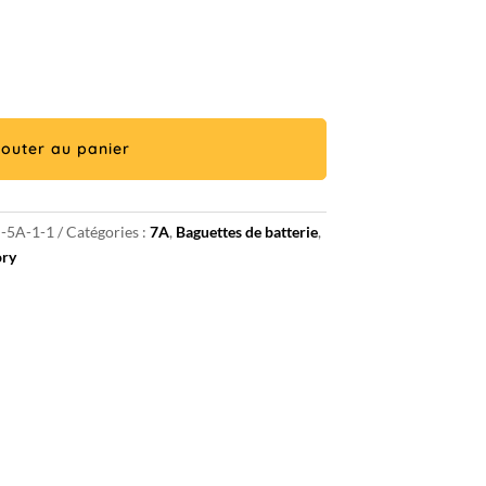
jouter au panier
-5A-1-1
Catégories :
7A
,
Baguettes de batterie
,
ory