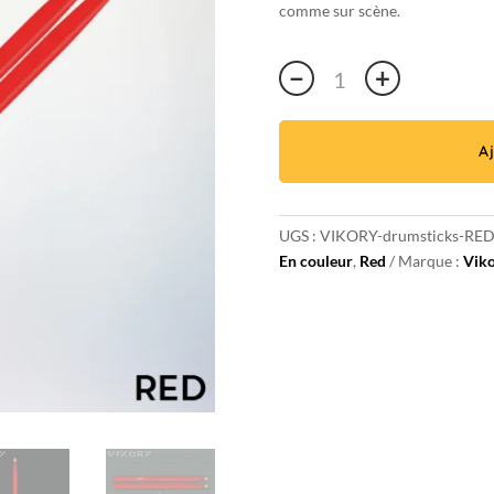
comme sur scène.
quantité
−
+
de
Paire
de
A
baguettes
de
batterie
UGS :
VIKORY-drumsticks-RED
Red
En couleur
,
Red
Marque :
Vik
7A