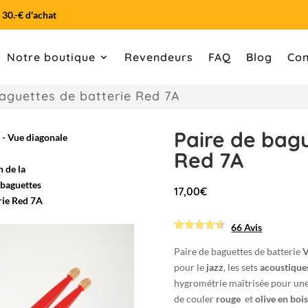
 30.-€ d'achat
Notre boutique
Revendeurs
FAQ
Blog
Con
baguettes de batterie Red 7A
Paire de bagu
Red 7A
17,00
€
66 Avis
Noté
66
4.59090909
Paire de baguettes de batterie
V
09091
sur
pour le
jazz
, les sets
acoustique
5 basé
sur
hygrométrie maîtrisée pour un
notations
client
de couler
rouge
et
olive en boi