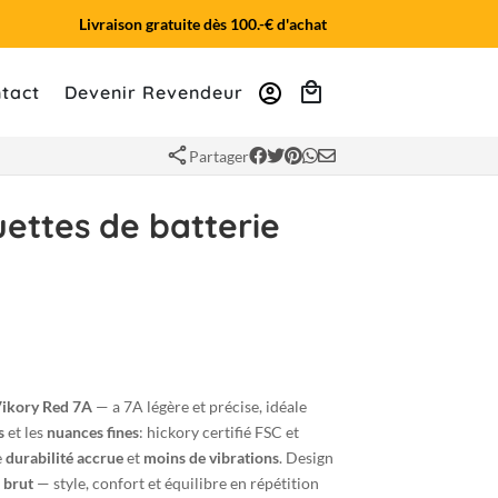
Livraison gratuite dès 100.-€ d'achat
account_circle
tact
Devenir Revendeur
share
Partager
ettes de batterie
ikory Red 7A
— a 7A légère et précise, idéale
s
et les
nuances fines
: hickory certifié FSC et
e
durabilité accrue
et
moins de vibrations
. Design
s brut
— style, confort et équilibre en répétition